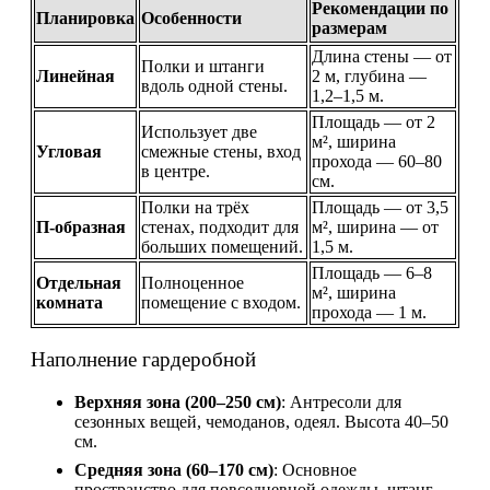
Рекомендации по
Планировка
Особенности
размерам
Длина стены — от
Полки и штанги
Линейная
2 м, глубина —
вдоль одной стены.
1,2–1,5 м.
Площадь — от 2
Использует две
м², ширина
Угловая
смежные стены, вход
прохода — 60–80
в центре.
см.
Полки на трёх
Площадь — от 3,5
П-образная
стенах, подходит для
м², ширина — от
больших помещений.
1,5 м.
Площадь — 6–8
Отдельная
Полноценное
м², ширина
комната
помещение с входом.
прохода — 1 м.
Наполнение гардеробной
Верхняя зона (200–250 см)
: Антресоли для
сезонных вещей, чемоданов, одеял. Высота 40–50
см.
Средняя зона (60–170 см)
: Основное
пространство для повседневной одежды, штанг,