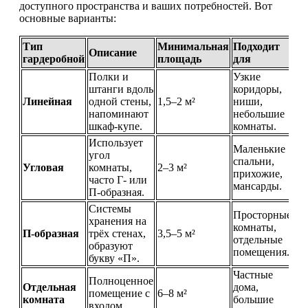
доступного пространства и ваших потребностей. Вот
основные варианты:
Тип
Минимальная
Подходит
Описание
гардеробной
площадь
для
Полки и
Узкие
штанги вдоль
коридоры,
Линейная
одной стены,
1,5–2 м²
ниши,
напоминают
небольшие
шкаф-купе.
комнаты.
Использует
Маленькие
угол
спальни,
Угловая
комнаты,
2–3 м²
прихожие,
часто Г- или
мансарды.
П-образная.
Системы
Просторные
хранения на
комнаты,
П-образная
трёх стенах,
3,5–5 м²
отдельные
образуют
помещения.
букву «П».
Частные
Полноценное
Отдельная
дома,
помещение с
6–8 м²
комната
большие
входом.