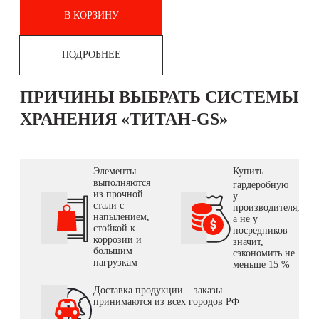
В КОРЗИНУ
ПОДРОБНЕЕ
ПРИЧИНЫ ВЫБРАТЬ СИСТЕМЫ
ХРАНЕНИЯ «ТИТАН-GS»
Элементы
Купить
выполняются
гардеробную
из прочной
у
стали с
производителя,
напылением,
а не у
стойкой к
посредников –
коррозии и
значит,
большим
сэкономить не
нагрузкам
меньше 15 %
Доставка продукции – заказы
принимаются из всех городов РФ