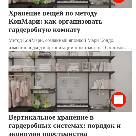
современный вариант – система хранения в стиле лофт.
Хранение вещей по методу
КонМари: как организовать
гардеробную комнату
Метод КонМари, созданный японкой Мари Кондо,
изменил подход к организации пространства. Он помогает
не только избавиться от лишних вещей, но и создать дом,
где каждый предмет приносит радость. Особенно
эффективен этот метод для гардеробных комнат, где
хранятся одежда, обувь и аксессуары. В этой статье мы
разберём, как применить принципы КонМари к хранению
вещей, используя наши современные гардеробные
системы. Они идеально дополняют метод, делая гардероб
функциональным, стильным и удобным.
Вертикальное хранение в
гардеробных системах: порядок и
экономия пространства