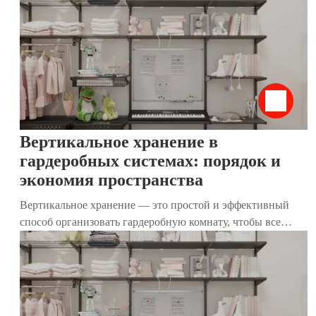
где каждый предмет приносит радость. Особенно
эффективен этот метод для гардеробных комнат, где
хранятся одежда, обувь и аксессуары. В этой статье мы
разберём, как применить принципы КонМари к хранению
вещей, используя наши современные гардеробные
системы. Они идеально дополняют метод, делая гардероб
функциональным, стильным и удобным.
Вертикальное хранение в
гардеробных системах: порядок и
экономия пространства
Вертикальное хранение — это простой и эффективный
способ организовать гардеробную комнату, чтобы все
вещи были на виду, легко доступны и не создавали
беспорядок. Популяризированный японской эксперткой
Мари Кондо, этот метод позволяет экономить место,
сохранять порядок и упрощать повседневную жизнь. В
этой статье мы разберём, как работает вертикальное