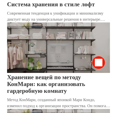
Система хранения в стиле лофт
Современная тенденция к унификации и минимализму
диктует моду на универсальные решения в интерьере.
Традиционные привычные шкафы постепенно утрачивают
актуальность, и на их место приходят более комфортные и
стильные системы хранения. Такие конструкции удобны
для размещения даже в небольшом пространстве. Они
решают сразу несколько важных задач: экономят место,
устраняют надоевший беспорядок, а также задают тон и
преображают дизайн помещения. Стильный и
современный вариант – система хранения в стиле лофт.
Хранение вещей по методу
КонМари: как организовать
гардеробную комнату
Метод КонМари, созданный японкой Мари Кондо,
изменил подход к организации пространства. Он помогает
не только избавиться от лишних вещей, но и создать дом,