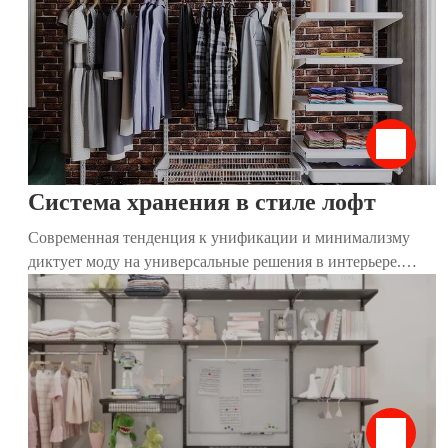
Мы расскажем, как организовать пространство, чтобы все
лежало на своих местах и было под рукой.
Система хранения в стиле лофт
Современная тенденция к унификации и минимализму
диктует моду на универсальные решения в интерьере.
Традиционные привычные шкафы постепенно утрачивают
актуальность, и на их место приходят более комфортные и
стильные системы хранения. Такие конструкции удобны
для размещения даже в небольшом пространстве. Они
решают сразу несколько важных задач: экономят место,
устраняют надоевший беспорядок, а также задают тон и
преображают дизайн помещения. Стильный и