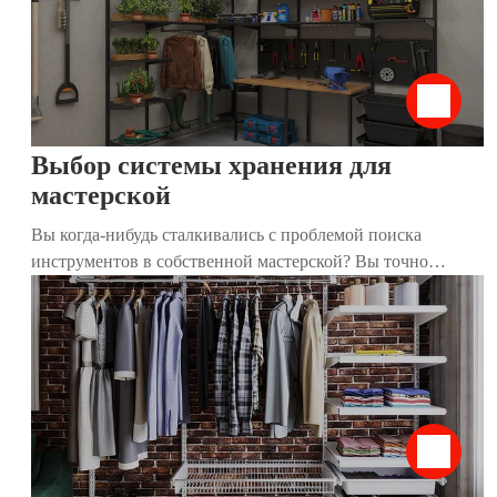
мы собрали 15 практичных советов, которые помогут вам
эффективно подготовить и организовать сезонное
хранение, независимо от размера вашего дома.
Выбор системы хранения для
мастерской
Вы когда-нибудь сталкивались с проблемой поиска
инструментов в собственной мастерской? Вы точно
знаете, что они есть, но найти их практически нереально?
Мы расскажем, как организовать пространство, чтобы все
лежало на своих местах и было под рукой.