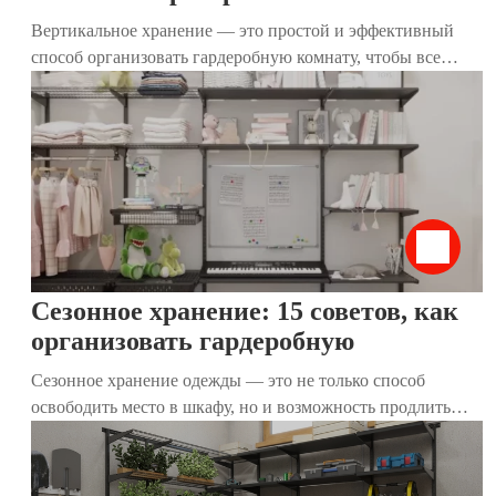
Вертикальное хранение — это простой и эффективный
способ организовать гардеробную комнату, чтобы все
вещи были на виду, легко доступны и не создавали
беспорядок. Популяризированный японской эксперткой
Мари Кондо, этот метод позволяет экономить место,
сохранять порядок и упрощать повседневную жизнь. В
этой статье мы разберём, как работает вертикальное
хранение, почему оно подходит для гардеробных и как
наши гардеробные системы помогают воплотить его в
жизнь.
Сезонное хранение: 15 советов, как
организовать гардеробную
Сезонное хранение одежды — это не только способ
освободить место в шкафу, но и возможность продлить
жизнь любимым вещам. Правильная организация
гардеробной помогает легко находить нужные предметы,
поддерживать порядок и экономить время. В этой статье