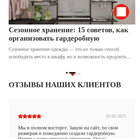
хранение, почему оно подходит для гардеробных и как
наши гардеробные системы помогают воплотить его в
жизнь.
Сезонное хранение: 15 советов, как
организовать гардеробную
Сезонное хранение одежды — это не только способ
освободить место в шкафу, но и возможность продлить
жизнь любимым вещам. Правильная организация
гардеробной помогает легко находить нужные предметы,
поддерживать порядок и экономить время. В этой статье
ОТЗЫВЫ НАШИХ КЛИЕНТОВ
мы собрали 15 практичных советов, которые помогут вам
эффективно подготовить и организовать сезонное
хранение, независимо от размера вашего дома.
03.05.2025
Мы в полном восторге. Зашли на сайт, по свои
размерам и пожеданию создали гардеробную.
Потом с нами связалась менеджер -Ольга,