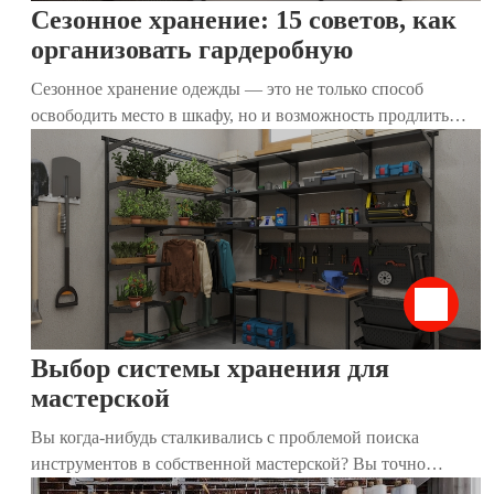
Сезонное хранение: 15 советов, как
организовать гардеробную
Сезонное хранение одежды — это не только способ
освободить место в шкафу, но и возможность продлить
жизнь любимым вещам. Правильная организация
гардеробной помогает легко находить нужные предметы,
поддерживать порядок и экономить время. В этой статье
мы собрали 15 практичных советов, которые помогут вам
эффективно подготовить и организовать сезонное
хранение, независимо от размера вашего дома.
Выбор системы хранения для
мастерской
Вы когда-нибудь сталкивались с проблемой поиска
инструментов в собственной мастерской? Вы точно
знаете, что они есть, но найти их практически нереально?