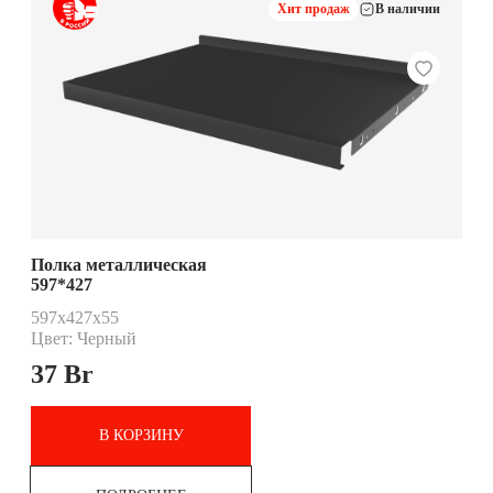
Хит продаж
В наличии
Полка металлическая
597*427
597x427x55
Цвет: Черный
37
Br
В КОРЗИНУ