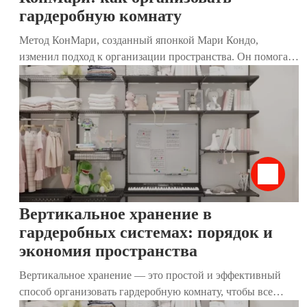
гардеробную комнату
Метод КонМари, созданный японкой Мари Кондо,
изменил подход к организации пространства. Он помогает
не только избавиться от лишних вещей, но и создать дом,
где каждый предмет приносит радость. Особенно
эффективен этот метод для гардеробных комнат, где
хранятся одежда, обувь и аксессуары. В этой статье мы
разберём, как применить принципы КонМари к хранению
вещей, используя наши современные гардеробные
системы. Они идеально дополняют метод, делая гардероб
функциональным, стильным и удобным.
Вертикальное хранение в
гардеробных системах: порядок и
экономия пространства
Вертикальное хранение — это простой и эффективный
способ организовать гардеробную комнату, чтобы все