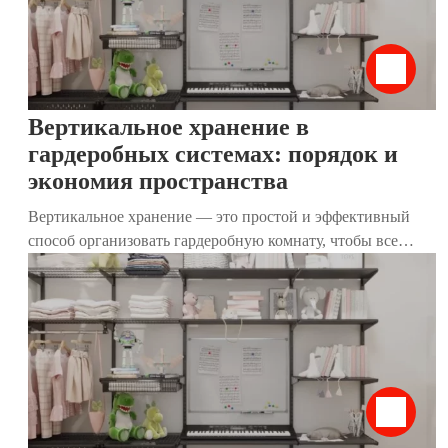
разберём, как применить принципы КонМари к хранению
вещей, используя наши современные гардеробные
системы. Они идеально дополняют метод, делая гардероб
функциональным, стильным и удобным.
Вертикальное хранение в
гардеробных системах: порядок и
экономия пространства
Вертикальное хранение — это простой и эффективный
способ организовать гардеробную комнату, чтобы все
вещи были на виду, легко доступны и не создавали
беспорядок. Популяризированный японской эксперткой
Мари Кондо, этот метод позволяет экономить место,
сохранять порядок и упрощать повседневную жизнь. В
этой статье мы разберём, как работает вертикальное
хранение, почему оно подходит для гардеробных и как
наши гардеробные системы помогают воплотить его в
жизнь.