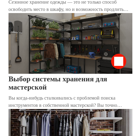
Сезонное хранение одежды — это не только способ
освободить место в шкафу, но и возможность продлить
жизнь любимым вещам. Правильная организация
гардеробной помогает легко находить нужные предметы,
поддерживать порядок и экономить время. В этой статье
мы собрали 15 практичных советов, которые помогут вам
эффективно подготовить и организовать сезонное
хранение, независимо от размера вашего дома.
Выбор системы хранения для
мастерской
Вы когда-нибудь сталкивались с проблемой поиска
инструментов в собственной мастерской? Вы точно
знаете, что они есть, но найти их практически нереально?
Мы расскажем, как организовать пространство, чтобы все
лежало на своих местах и было под рукой.