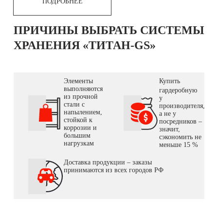
ПОДРОБНЕЕ
ПРИЧИНЫ ВЫБРАТЬ СИСТЕМЫ
ХРАНЕНИЯ «ТИТАН-GS»
Элементы
Купить
выполняются
гардеробную
из прочной
у
стали с
производителя,
напылением,
а не у
стойкой к
посредников –
коррозии и
значит,
большим
сэкономить не
нагрузкам
меньше 15 %
Доставка продукции – заказы
принимаются из всех городов РФ