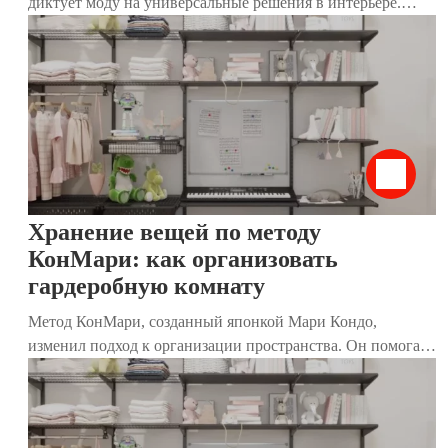
диктует моду на универсальные решения в интерьере.
Традиционные привычные шкафы постепенно утрачивают
актуальность, и на их место приходят более комфортные и
стильные системы хранения. Такие конструкции удобны
для размещения даже в небольшом пространстве. Они
решают сразу несколько важных задач: экономят место,
устраняют надоевший беспорядок, а также задают тон и
преображают дизайн помещения. Стильный и
современный вариант – система хранения в стиле лофт.
Хранение вещей по методу
КонМари: как организовать
гардеробную комнату
Метод КонМари, созданный японкой Мари Кондо,
изменил подход к организации пространства. Он помогает
не только избавиться от лишних вещей, но и создать дом,
где каждый предмет приносит радость. Особенно
эффективен этот метод для гардеробных комнат, где
хранятся одежда, обувь и аксессуары. В этой статье мы