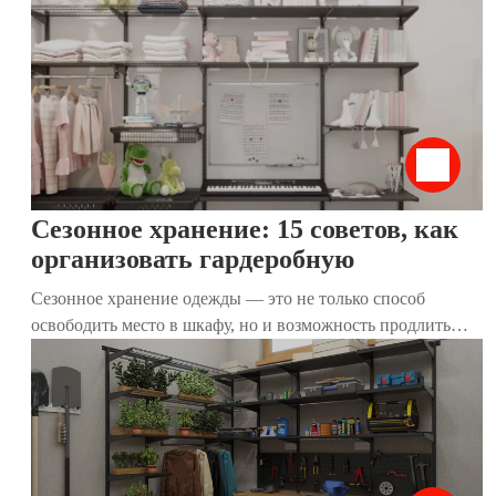
вещи были на виду, легко доступны и не создавали
беспорядок. Популяризированный японской эксперткой
Мари Кондо, этот метод позволяет экономить место,
сохранять порядок и упрощать повседневную жизнь. В
этой статье мы разберём, как работает вертикальное
хранение, почему оно подходит для гардеробных и как
наши гардеробные системы помогают воплотить его в
жизнь.
Сезонное хранение: 15 советов, как
организовать гардеробную
Сезонное хранение одежды — это не только способ
освободить место в шкафу, но и возможность продлить
жизнь любимым вещам. Правильная организация
гардеробной помогает легко находить нужные предметы,
поддерживать порядок и экономить время. В этой статье
мы собрали 15 практичных советов, которые помогут вам
эффективно подготовить и организовать сезонное
хранение, независимо от размера вашего дома.