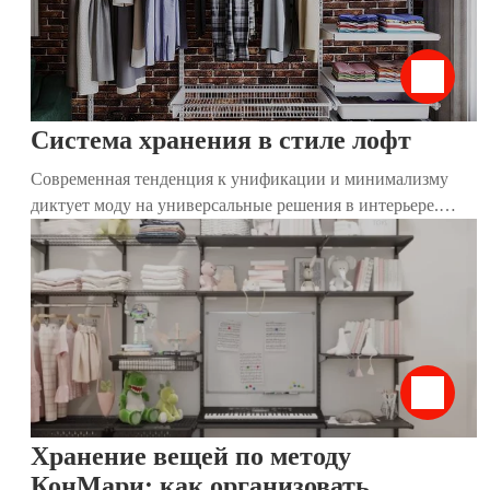
Система хранения в стиле лофт
Современная тенденция к унификации и минимализму
диктует моду на универсальные решения в интерьере.
Традиционные привычные шкафы постепенно утрачивают
актуальность, и на их место приходят более комфортные и
стильные системы хранения. Такие конструкции удобны
для размещения даже в небольшом пространстве. Они
решают сразу несколько важных задач: экономят место,
устраняют надоевший беспорядок, а также задают тон и
преображают дизайн помещения. Стильный и
современный вариант – система хранения в стиле лофт.
Хранение вещей по методу
КонМари: как организовать