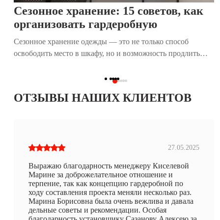
Сезонное хранение: 15 советов, как
организовать гардеробную
Сезонное хранение одежды — это не только способ
освободить место в шкафу, но и возможность продлить
жизнь любимым вещам. Правильная организация
гардеробной помогает легко находить нужные предметы,
поддерживать порядок и экономить время. В этой статье
ОТЗЫВЫ НАШИХ КЛИЕНТОВ
мы собрали 15 практичных советов, которые помогут вам
эффективно подготовить и организовать сезонное
хранение, независимо от размера вашего дома.
27.05.2025
Выражаю благодарность менеджеру Киселевой
Марине за доброжелательное отношение и
терпение, так как концепцию гардеробной по
ходу составления проекта меняли несколько раз.
Марина Борисовна была очень вежлива и давала
дельные советы и рекомендации. Особая
благодарность установщику Сазанову Алексею за