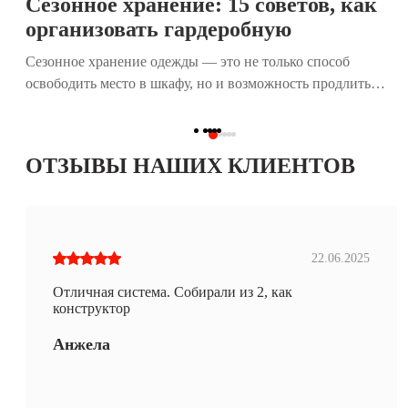
Сезонное хранение: 15 советов, как
организовать гардеробную
Сезонное хранение одежды — это не только способ
освободить место в шкафу, но и возможность продлить
жизнь любимым вещам. Правильная организация
гардеробной помогает легко находить нужные предметы,
поддерживать порядок и экономить время. В этой статье
ОТЗЫВЫ НАШИХ КЛИЕНТОВ
мы собрали 15 практичных советов, которые помогут вам
эффективно подготовить и организовать сезонное
хранение, независимо от размера вашего дома.
22.06.2025
Отличная система. Собирали из 2, как
конструктор
Анжела