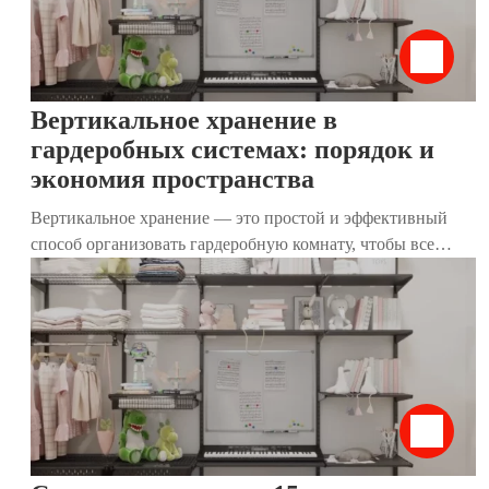
разберём, как применить принципы КонМари к хранению
вещей, используя наши современные гардеробные
системы. Они идеально дополняют метод, делая гардероб
функциональным, стильным и удобным.
Вертикальное хранение в
гардеробных системах: порядок и
экономия пространства
Вертикальное хранение — это простой и эффективный
способ организовать гардеробную комнату, чтобы все
вещи были на виду, легко доступны и не создавали
беспорядок. Популяризированный японской эксперткой
Мари Кондо, этот метод позволяет экономить место,
сохранять порядок и упрощать повседневную жизнь. В
этой статье мы разберём, как работает вертикальное
хранение, почему оно подходит для гардеробных и как
наши гардеробные системы помогают воплотить его в
жизнь.