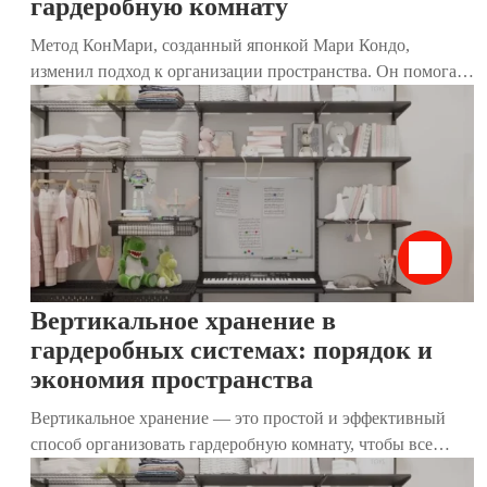
гардеробную комнату
Метод КонМари, созданный японкой Мари Кондо,
изменил подход к организации пространства. Он помогает
не только избавиться от лишних вещей, но и создать дом,
где каждый предмет приносит радость. Особенно
эффективен этот метод для гардеробных комнат, где
хранятся одежда, обувь и аксессуары. В этой статье мы
разберём, как применить принципы КонМари к хранению
вещей, используя наши современные гардеробные
системы. Они идеально дополняют метод, делая гардероб
функциональным, стильным и удобным.
Вертикальное хранение в
гардеробных системах: порядок и
экономия пространства
Вертикальное хранение — это простой и эффективный
способ организовать гардеробную комнату, чтобы все
вещи были на виду, легко доступны и не создавали