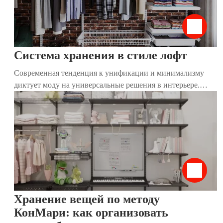
Система хранения в стиле лофт
Современная тенденция к унификации и минимализму
диктует моду на универсальные решения в интерьере.
Традиционные привычные шкафы постепенно утрачивают
актуальность, и на их место приходят более комфортные и
стильные системы хранения. Такие конструкции удобны
для размещения даже в небольшом пространстве. Они
решают сразу несколько важных задач: экономят место,
устраняют надоевший беспорядок, а также задают тон и
преображают дизайн помещения. Стильный и
современный вариант – система хранения в стиле лофт.
Хранение вещей по методу
КонМари: как организовать