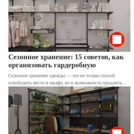
беспорядок. Популяризированный японской эксперткой
Мари Кондо, этот метод позволяет экономить место,
сохранять порядок и упрощать повседневную жизнь. В
этой статье мы разберём, как работает вертикальное
хранение, почему оно подходит для гардеробных и как
наши гардеробные системы помогают воплотить его в
жизнь.
Сезонное хранение: 15 советов, как
организовать гардеробную
Сезонное хранение одежды — это не только способ
освободить место в шкафу, но и возможность продлить
жизнь любимым вещам. Правильная организация
гардеробной помогает легко находить нужные предметы,
поддерживать порядок и экономить время. В этой статье
мы собрали 15 практичных советов, которые помогут вам
эффективно подготовить и организовать сезонное
хранение, независимо от размера вашего дома.