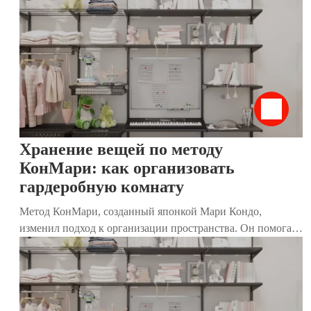
Традиционные привычные шкафы постепенно утрачивают
актуальность, и на их место приходят более комфортные и
стильные системы хранения. Такие конструкции удобны
для размещения даже в небольшом пространстве. Они
решают сразу несколько важных задач: экономят место,
устраняют надоевший беспорядок, а также задают тон и
преображают дизайн помещения. Стильный и
современный вариант – система хранения в стиле лофт.
Хранение вещей по методу
КонМари: как организовать
гардеробную комнату
Метод КонМари, созданный японкой Мари Кондо,
изменил подход к организации пространства. Он помогает
не только избавиться от лишних вещей, но и создать дом,
где каждый предмет приносит радость. Особенно
эффективен этот метод для гардеробных комнат, где
хранятся одежда, обувь и аксессуары. В этой статье мы