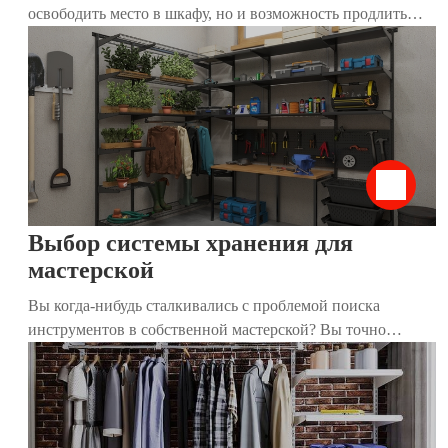
освободить место в шкафу, но и возможность продлить
жизнь любимым вещам. Правильная организация
гардеробной помогает легко находить нужные предметы,
поддерживать порядок и экономить время. В этой статье
мы собрали 15 практичных советов, которые помогут вам
эффективно подготовить и организовать сезонное
хранение, независимо от размера вашего дома.
Выбор системы хранения для
мастерской
Вы когда-нибудь сталкивались с проблемой поиска
инструментов в собственной мастерской? Вы точно
знаете, что они есть, но найти их практически нереально?
Мы расскажем, как организовать пространство, чтобы все
лежало на своих местах и было под рукой.