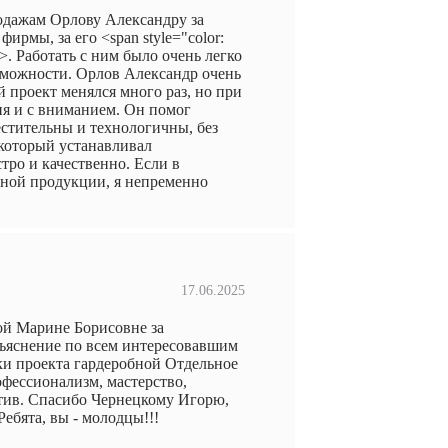
дажам Орлову Александру за
рмы, за его <span style="color:
n>. Работать с ним было очень легко
зможности. Орлов Александр очень
 проект менялся много раз, но при
ия и с вниманием. Он помог
естительны и технологичны, без
 который устанавливал
тро и качественно. Если в
ной продукции, я непременно
17.06.2025
ой Марине Борисовне за
бъяснение по всем интересовавшим
ки проекта гардеробной Отдельное
офессионализм, мастерство,
итив. Спасибо Чернецкому Игорю,
ебята, вы - молодцы!!!