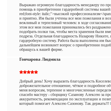
Выражаю огромную благодарность менеджеру по про
помощь в приобретении гардеробной системы вашей фи
red;font-style: italic;">высокий профессионализм</spa
и приятно. Им были учтены все мои пожелания и во
вежливый и терпеливый человек: в ходе согласований
этом все мои пожелания принимались без раздражен
подобрать полки так, чтобы места хранения были вм
подреза. Отдельная благодарность Назарову Никите,
гардеробную систему. Работа была выполнена им быс
дальнейшем возникнет вопрос о приобретении подоб
обращусь к вашей фирме.
Гончарова Людмила
Добрый день! Хочу выразить благодарность Киселев
доброжелательное отношение, чёткое и подробное о
меня вопросам, терпение и многочисленные передел
спасибо мастеру - сборщику Сазанову Алексею за пр
аккуратность, рекомендации по эксплуатации и поз
который помогает Алексею Сазонову. Так держать!!! Р