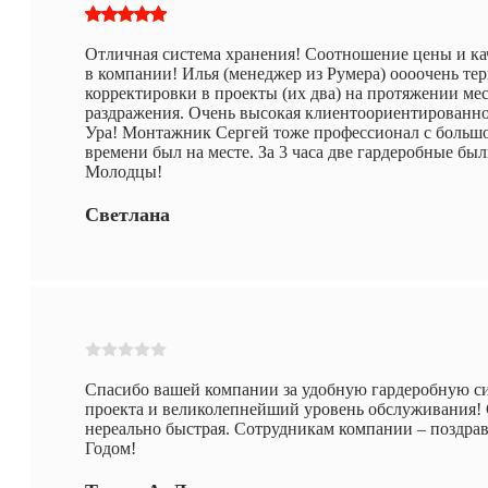
Отличная система хранения! Соотношение цены и ка
в компании! Илья (менеджер из Румера) оооочень те
корректировки в проекты (их два) на протяжении мес
раздражения. Очень высокая клиентоориентированно
Ура! Монтажник Сергей тоже профессионал с большо
времени был на месте. За 3 часа две гардеробные был
Молодцы!
Светлана
Спасибо вашей компании за удобную гардеробную си
проекта и великолепнейший уровень обслуживания! С
нереально быстрая. Сотрудникам компании – поздр
Годом!