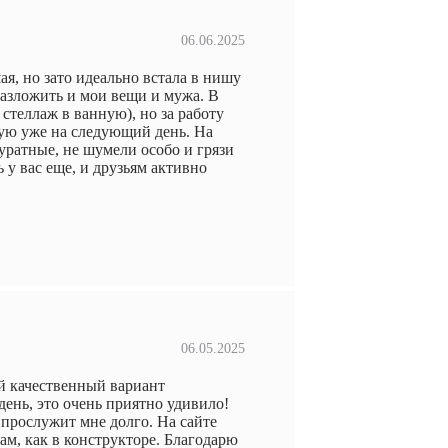
06.06.2025
я, но зато идеально встала в нишу
 разложить и мои вещи и мужа. В
стеллаж в ванную), но за работу
ную уже на следующий день. На
ратные, не шумели особо и грязи
ь у вас еще, и друзьям активно
06.05.2025
й качественный вариант
ень, это очень приятно удивило!
 прослужит мне долго. На сайте
ам, как в конструкторе. Благодарю