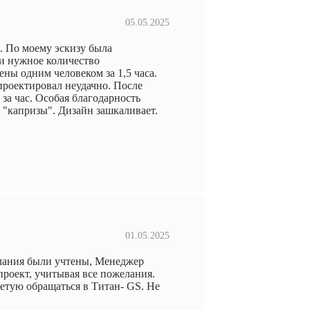
05.05.2025
. По моему эскизу была
ли нужное количество
ы одним человеком за 1,5 часа.
спроектировал неудачно. После
за час. Особая благодарность
 "капризы". Дизайн зашкаливает.
01.05.2025
елания были учтены, Менеджер
роект, учитывая все пожелания.
ветую обращаться в Титан- GS. Не