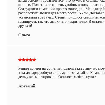
взяла основу и добавила все, что нужно и столько, с
штанги. Пользоваться очень удобно, и получилась гар
Сотрудники компании просто молодцы!! Менеджер Ю
расположить полки для моего роста 155 см. Доставк
установили все за час. Стены пришлось сверлить, ко
планируем, так что дырки это некритично. В остальн
друзьям!
Ольга
Решил дочери на 20-летие подарить квартиру, но преж
заказал гардеробную систему на этом сайте. Компани
день уже смонтировали. Осталось мебель купить
Артемий