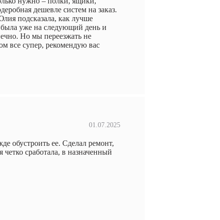
колько нужно – полки, ящики,
деробная дешевле систем на заказ.
лия подсказала, как лучше
а была уже на следующий день и
нечно. Но мы переезжать не
ом все супер, рекомендую вас
01.07.2025
де обустроить ее. Сделал ремонт,
я четко сработала, в назначенный