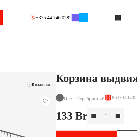
+375 44 746 0582
Корзина выдвиж
В наличии
863x340x85
Цвет: Серебристый
133
Br