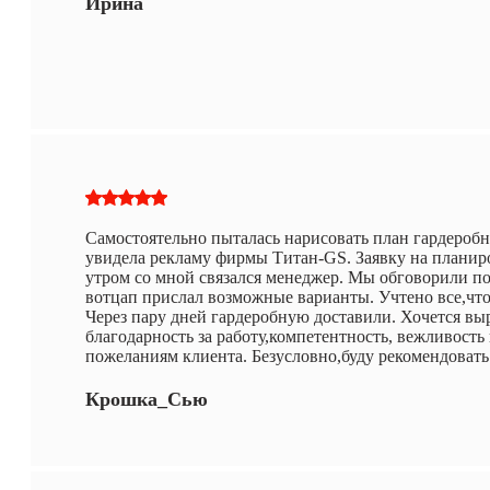
Ирина
Самостоятельно пыталась нарисовать план гардеробн
увидела рекламу фирмы Титан-GS. Заявку на планир
утром со мной связался менеджер. Мы обговорили по
вотцап прислал возможные варианты. Учтено все,что
Через пару дней гардеробную доставили. Хочется вы
благодарность за работу,компетентность, вежливость
пожеланиям клиента. Безусловно,буду рекомендовать
Крошка_Сью