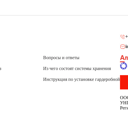
+
i
Вопросы и ответы
з
Из чего состоят системы хранения
Инструкция по установке гардеробной
ОО
УНП
Рег