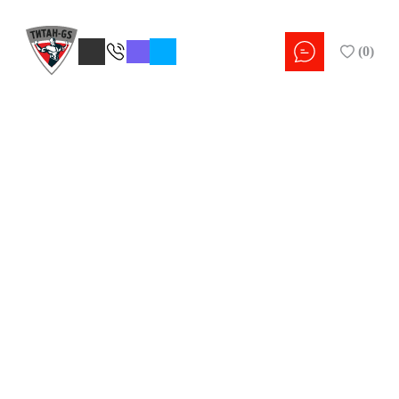
(
0
)