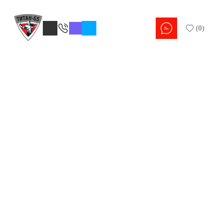
(
0
)