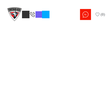
(
0
)