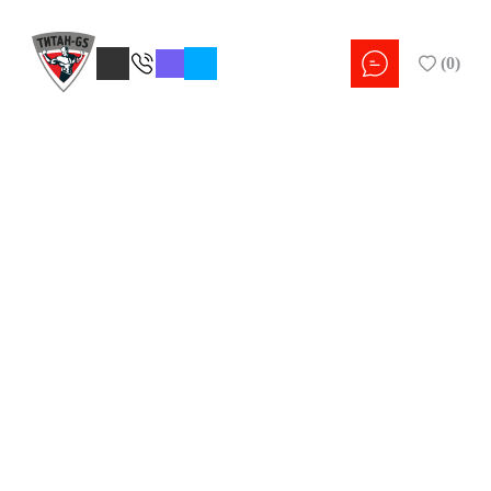
(
0
)