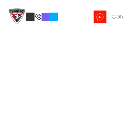
(
0
)