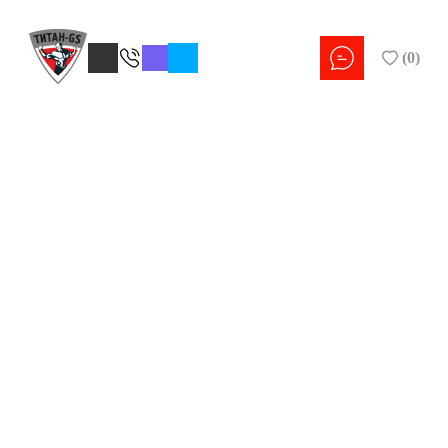
(
0
)