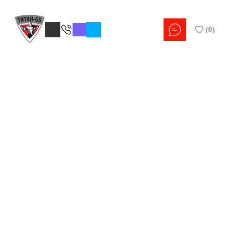
(
0
)