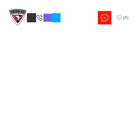
(
0
)