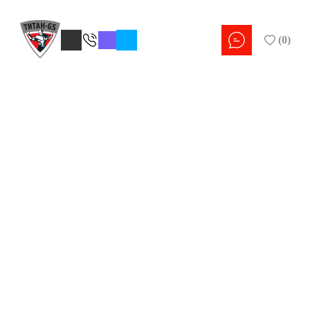
(
0
)