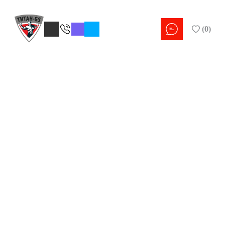
(
0
)