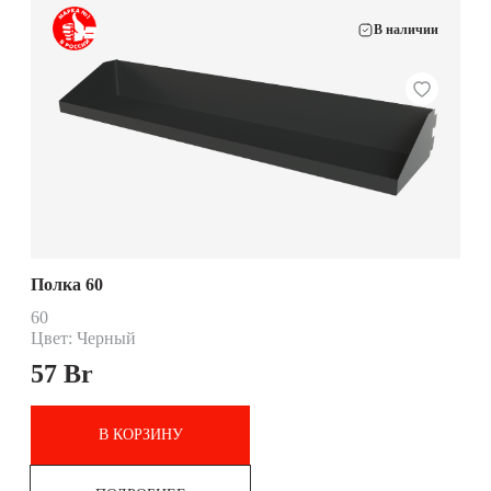
В наличии
Полка 60
60
Цвет: Черный
57
Br
В КОРЗИНУ