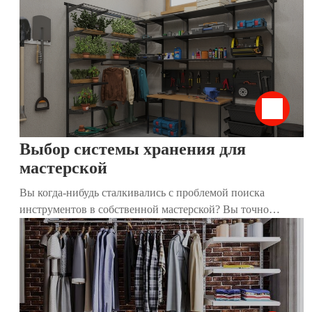
жизнь любимым вещам. Правильная организация
гардеробной помогает легко находить нужные предметы,
поддерживать порядок и экономить время. В этой статье
мы собрали 15 практичных советов, которые помогут вам
эффективно подготовить и организовать сезонное
хранение, независимо от размера вашего дома.
Выбор системы хранения для
мастерской
Вы когда-нибудь сталкивались с проблемой поиска
инструментов в собственной мастерской? Вы точно
знаете, что они есть, но найти их практически нереально?
Мы расскажем, как организовать пространство, чтобы все
лежало на своих местах и было под рукой.