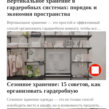
Вертикальное хранение в
гардеробных системах: порядок и
экономия пространства
Вертикальное хранение — это простой и эффективный
способ организовать гардеробную комнату, чтобы все
вещи были на виду, легко доступны и не создавали
беспорядок. Популяризированный японской эксперткой
Мари Кондо, этот метод позволяет экономить место,
сохранять порядок и упрощать повседневную жизнь. В
этой статье мы разберём, как работает вертикальное
хранение, почему оно подходит для гардеробных и как
наши гардеробные системы помогают воплотить его в
жизнь.
Сезонное хранение: 15 советов, как
организовать гардеробную
Сезонное хранение одежды — это не только способ
освободить место в шкафу, но и возможность продлить