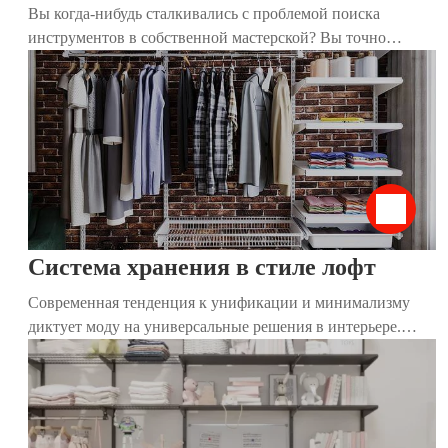
Вы когда-нибудь сталкивались с проблемой поиска
инструментов в собственной мастерской? Вы точно
знаете, что они есть, но найти их практически нереально?
Мы расскажем, как организовать пространство, чтобы все
лежало на своих местах и было под рукой.
Система хранения в стиле лофт
Современная тенденция к унификации и минимализму
диктует моду на универсальные решения в интерьере.
Традиционные привычные шкафы постепенно утрачивают
актуальность, и на их место приходят более комфортные и
стильные системы хранения. Такие конструкции удобны
для размещения даже в небольшом пространстве. Они
решают сразу несколько важных задач: экономят место,