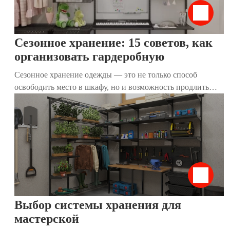
Сезонное хранение: 15 советов, как
организовать гардеробную
Сезонное хранение одежды — это не только способ
освободить место в шкафу, но и возможность продлить
жизнь любимым вещам. Правильная организация
гардеробной помогает легко находить нужные предметы,
поддерживать порядок и экономить время. В этой статье
мы собрали 15 практичных советов, которые помогут вам
эффективно подготовить и организовать сезонное
хранение, независимо от размера вашего дома.
Выбор системы хранения для
мастерской