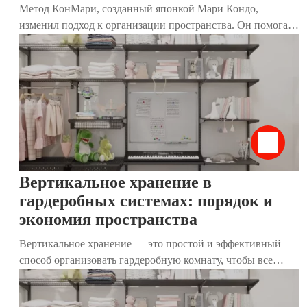
Метод КонМари, созданный японкой Мари Кондо,
изменил подход к организации пространства. Он помогает
не только избавиться от лишних вещей, но и создать дом,
где каждый предмет приносит радость. Особенно
эффективен этот метод для гардеробных комнат, где
хранятся одежда, обувь и аксессуары. В этой статье мы
разберём, как применить принципы КонМари к хранению
вещей, используя наши современные гардеробные
системы. Они идеально дополняют метод, делая гардероб
функциональным, стильным и удобным.
Вертикальное хранение в
гардеробных системах: порядок и
экономия пространства
Вертикальное хранение — это простой и эффективный
способ организовать гардеробную комнату, чтобы все
вещи были на виду, легко доступны и не создавали
беспорядок. Популяризированный японской эксперткой