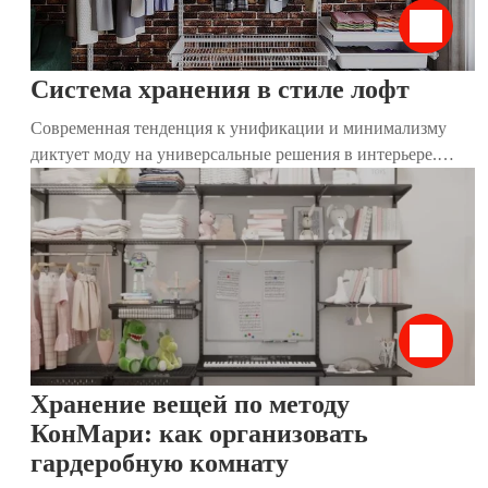
Система хранения в стиле лофт
Современная тенденция к унификации и минимализму
диктует моду на универсальные решения в интерьере.
Традиционные привычные шкафы постепенно утрачивают
актуальность, и на их место приходят более комфортные и
стильные системы хранения. Такие конструкции удобны
для размещения даже в небольшом пространстве. Они
решают сразу несколько важных задач: экономят место,
устраняют надоевший беспорядок, а также задают тон и
преображают дизайн помещения. Стильный и
современный вариант – система хранения в стиле лофт.
Хранение вещей по методу
КонМари: как организовать
гардеробную комнату