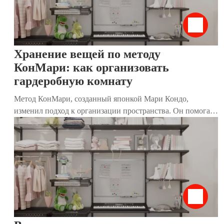
устраняют надоевший беспорядок, а также задают тон и
преображают дизайн помещения. Стильный и
современный вариант – система хранения в стиле лофт.
Хранение вещей по методу
КонМари: как организовать
гардеробную комнату
Метод КонМари, созданный японкой Мари Кондо,
изменил подход к организации пространства. Он помогает
не только избавиться от лишних вещей, но и создать дом,
где каждый предмет приносит радость. Особенно
эффективен этот метод для гардеробных комнат, где
хранятся одежда, обувь и аксессуары. В этой статье мы
разберём, как применить принципы КонМари к хранению
вещей, используя наши современные гардеробные
системы. Они идеально дополняют метод, делая гардероб
функциональным, стильным и удобным.