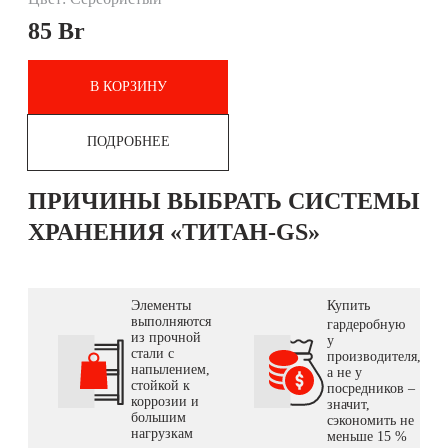
85
Br
В КОРЗИНУ
ПОДРОБНЕЕ
ПРИЧИНЫ ВЫБРАТЬ СИСТЕМЫ
ХРАНЕНИЯ «ТИТАН-GS»
Элементы
Купить
выполняются
гардеробную
из прочной
у
стали с
производителя,
напылением,
а не у
стойкой к
посредников –
коррозии и
значит,
большим
сэкономить не
нагрузкам
меньше 15 %