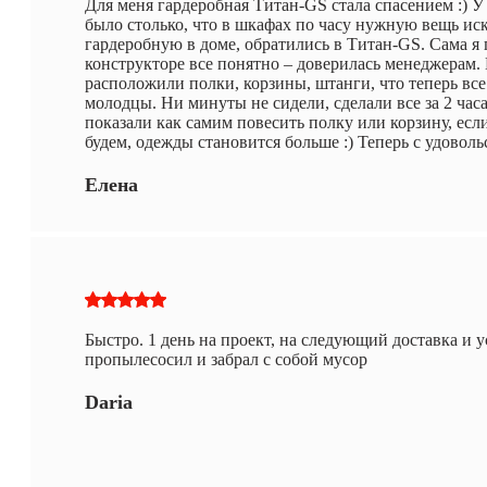
Для меня гардеробная Титан-GS стала спасением :) У 
было столько, что в шкафах по часу нужную вещь и
гардеробную в доме, обратились в Титан-GS. Сама я п
конструкторе все понятно – доверилась менеджерам. 
расположили полки, корзины, штанги, что теперь вс
молодцы. Ни минуты не сидели, сделали все за 2 часа
показали как самим повесить полку или корзину, есл
будем, одежды становится больше :) Теперь с удовол
Елена
Быстро. 1 день на проект, на следующий доставка и 
пропылесосил и забрал с собой мусор
Daria