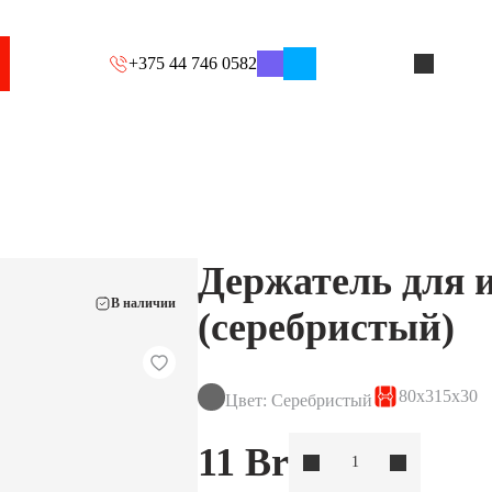
+375 44 746 0582
Держатель для 
В наличии
(серебристый)
80x315x30
Цвет: Серебристый
11
Br