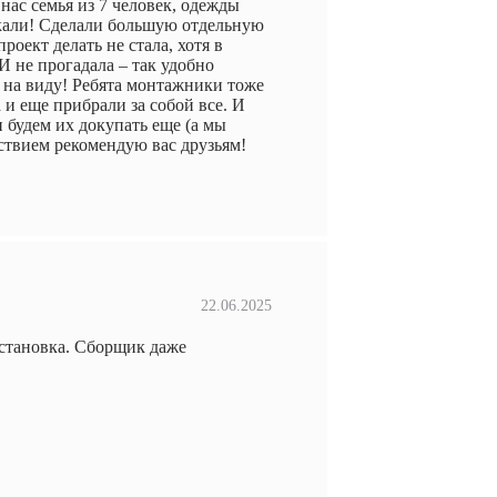
нас семья из 7 человек, одежды
скали! Сделали большую отдельную
роект делать не стала, хотя в
И не прогадала – так удобно
е на виду! Ребята монтажники тоже
 и еще прибрали за собой все. И
и будем их докупать еще (а мы
ьствием рекомендую вас друзьям!
22.06.2025
установка. Сборщик даже